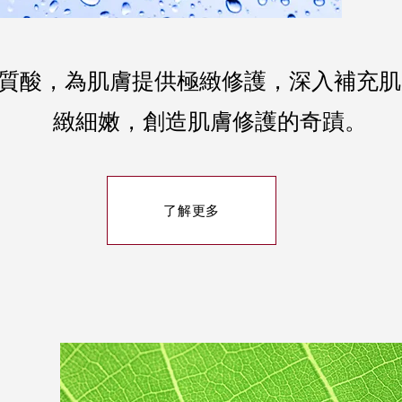
質酸，為肌膚提供極緻修護，深入補充肌
緻細嫩，創造肌膚修護的奇蹟。
了解更多