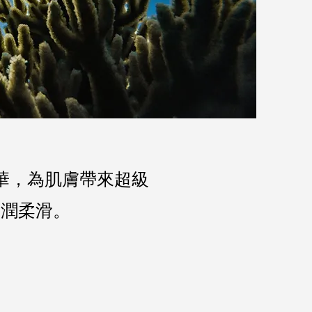
華，為肌膚帶來超級
水潤柔滑。