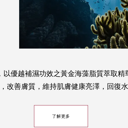
，以優越補濕功效之黃金海藻脂質萃取精
，改善膚質，維持肌膚健康亮澤，回復
了解更多