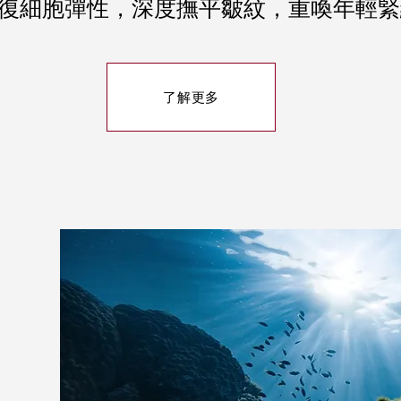
復細胞彈性，深度撫平皺紋，重喚年輕緊
了解更多