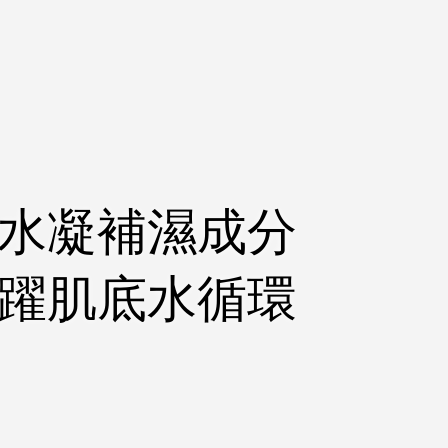
水凝補濕成分
活躍肌底水循環