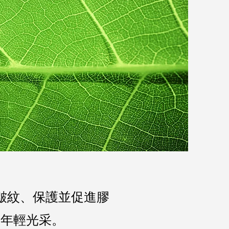
皺紋、保護並促進膠
久年輕光采。