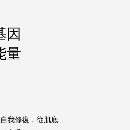
基因
能量
A自我修復，從肌底