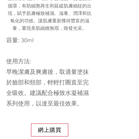
循環，有助細胞再生和延緩肌膚細紋的出
現，賦予肌膚極致補濕、滋養、潤澤和抗
氧化的功效。讓肌膚重新獲得豐富的滋
養，重現美肌細緻無瑕，煥發光采。
容量: 30ml
使用方法:
早晚潔膚及爽膚後，取適量塗抹
於臉部和頸部，輕輕打圈直至完
全吸收。建議配合極致水凝補濕
系列使用，以達至最佳效果。
網上購買