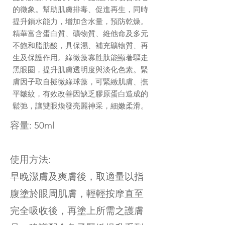
的徵象。幫助肌膚排毒、促進再生，同時
提升鎖水能力，增加含水量，預防乾燥。
精華富含蛋白質、礦物質、維他命及多元
不飽和脂肪酸，具保濕、補充礦物質、再
生及保護作用。綠微藻寡胜肽能顯著驅走
黑眼圈，提升肌膚透明度與淡化色素。緊
膚因子取自擬微綠球藻，可緊緻肌膚、撫
平皺紋，有效改善因缺乏膠原蛋白造成的
鬆弛，讓雙眼煥發亮麗神采，細嫩柔滑。
容量: 50ml
使用方法:
早晚潔膚及爽膚後，取適量以指
腹塗於眼周肌膚，輕輕按摩直至
完全吸收後，再塗上所需之護膚