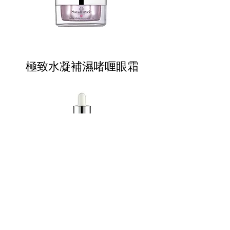
極致水凝補濕啫喱眼霜
細胞再生青春精華露